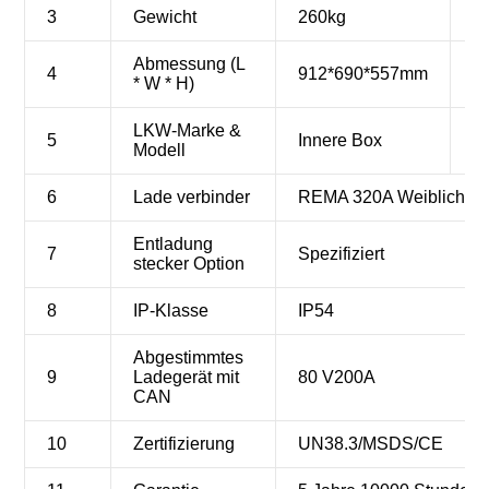
3
Gewicht
260kg
1
Abmessung (L
4
912*690*557mm
1
* W * H)
LKW-Marke &
I
5
Innere Box
Modell
R
6
Lade verbinder
REMA 320A Weiblich
Entladung
7
Spezifiziert
stecker Option
8
IP-Klasse
IP54
Abgestimmtes
9
Ladegerät mit
80 V200A
CAN
10
Zertifizierung
UN38.3/MSDS/CE