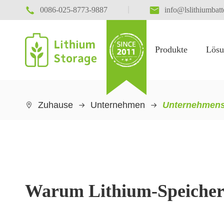

|

0086-025-8773-9887
info@lslithiumbat
Produkte
Lösu
Energie speicherung
Zuhause
Unternehmen
Unternehmens 

Warum Lithium-Speiche