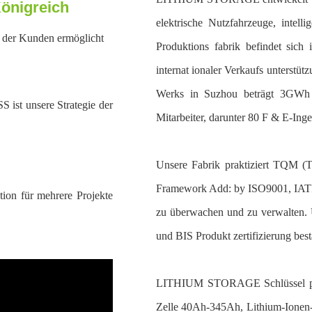
Königreich
elektrische Nutzfahrzeuge, intell
e der Kunden ermöglicht
Produktions fabrik befindet sic
internat ionaler Verkaufs unterstüt
Werks in Suzhou beträgt 3GWh 
 ist unsere Strategie der
Mitarbeiter, darunter 80 F & E-Inge
Unsere Fabrik praktiziert TQM (T
Framework Add: by ISO9001, IATF
tion für mehrere Projekte
zu überwachen und zu verwalten
und BIS Produkt zertifizierung bes
LITHIUM STORAGE Schlüssel pro
Zelle 40Ah-345Ah, Lithium-Ionen-Ba