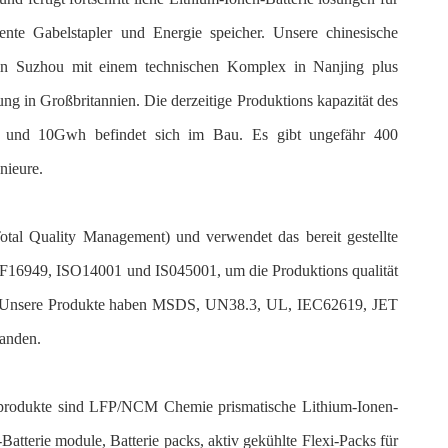
igente Gabelstapler und Energie speicher. Unsere chinesische
h in Suzhou mit einem technischen Komplex in Nanjing plus
zung in Großbritannien. Die derzeitige Produktions kapazität des
und 10Gwh befindet sich im Bau. Es gibt ungefähr 400
nieure.
otal Quality Management) und verwendet das bereit gestellte
16949, ISO14001 und IS045001, um die Produktions qualität
. Unsere Produkte haben MSDS, UN38.3, UL, IEC62619, JET
tanden.
dukte sind LFP/NCM Chemie prismatische Lithium-Ionen-
tterie module, Batterie packs, aktiv gekühlte Flexi-Packs für