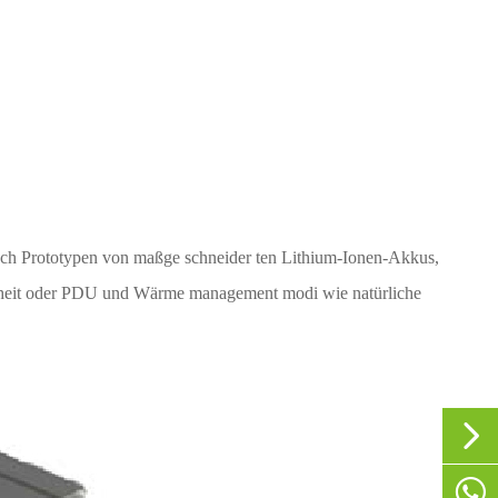
auch Prototypen von maßge schneider ten Lithium-Ionen-Akkus,
nheit oder PDU und Wärme management modi wie natürliche


+86-1