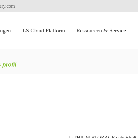
tery.com
ngen
LS Cloud Platform
Ressourcen & Service
Elektrische Gabelstapler
Elektrische Lkw-Verifizierung
FLEXI PACK für Hochspannung batteries ystem
profil
r
LITHIUM STORAGE entwickelt und fe