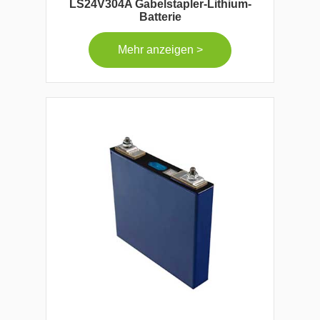
LS24V304A Gabelstapler-Lithium-
Batterie
Mehr anzeigen >