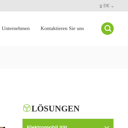
DE


Unternehmen
Kontaktieren Sie uns
Unternehmens nachrichten

LÖSUNGEN
Elektromobil ität
