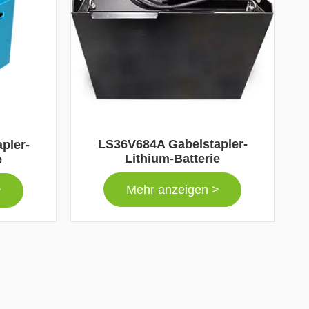
LS36V684A Gabelstapler-
pler-
Lithium-Batterie
e
Mehr anzeigen >
>