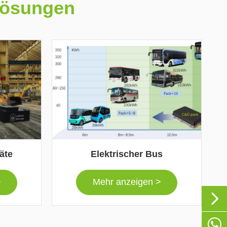
 lösungen
Elektrischer Bus
äte
Mehr anzeigen >
>


+86-1