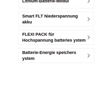
Lithium-Batterie-Modul

Smart FLT Niederspannung

akku
FLEXI PACK für

Hochspannung batteries ystem
Batterie-Energie speichers

ystem