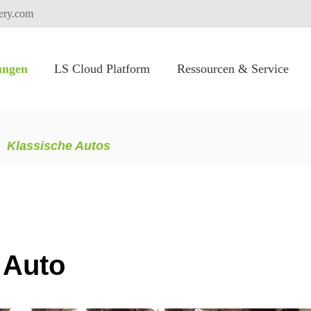
tery.com
ungen
LS Cloud Platform
Ressourcen & Service
FLEXI PACK für Hochspannung batteries ystem
Elektrische Gabelstapler
Elektrische Lkw-Verifizierung
Klassische Autos
 Auto