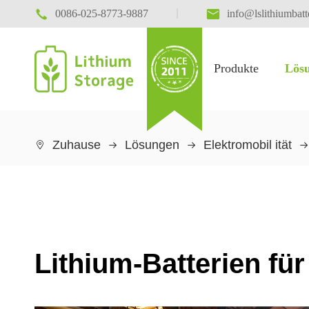

|

0086-025-8773-9887
info@lslithiumbat
Produkte
Lös
Energie speicherung
Zuhause
Lösungen
Elektromobil ität

Lithium-Batterien für