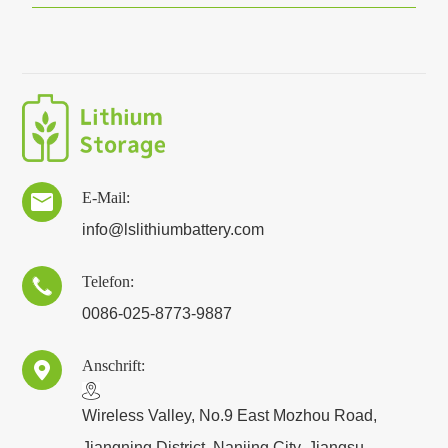
E-Mail:

info@lslithiumbattery.com
Telefon:

0086-025-8773-9887
Anschrift:

​Wireless Valley, No.9 East Mozhou Road,
Jiangning District, Nanjing City, Jiangsu