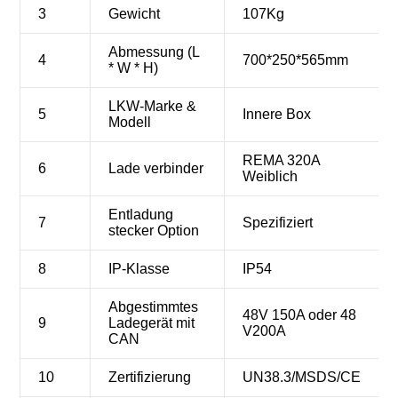
3
Gewicht
107Kg
Abmessung (L
4
700*250*565mm
* W * H)
LKW-Marke &
5
Innere Box
Modell
REMA 320A
6
Lade verbinder
Weiblich
Entladung
7
Spezifiziert
stecker Option
8
IP-Klasse
IP54
Abgestimmtes
48V 150A oder 48
9
Ladegerät mit
V200A
CAN
10
Zertifizierung
UN38.3/MSDS/CE