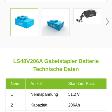

LS48V206A Gabelstapler Batterie
Technische Daten
Nein.
Artikel
Standard-Pack
1
Nennspannung
51,2 V
2
Kapazität
206Ah